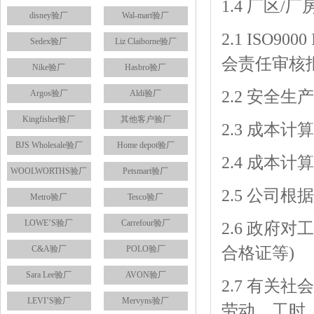
1.4 厂区/
disney验厂
Wal-mart验厂
2.1 ISO9000
Sedex验厂
Liz Claiborne验厂
会责任审核报
Nike验厂
Hasbro验厂
2.2 安全
Argos验厂
Aldi验厂
Kingfisher验厂
其他客户验厂
2.3 成本
BJS Wholesale验厂
Home depot验厂
2.4 成本
WOOLWORTHS验厂
Petsmart验厂
2.5 公司根据
Metro验厂
Tesco验厂
LOWE’S验厂
Carrefour验厂
2.6 政府
C&A验厂
POLO验厂
合格证等)
Sara Lee验厂
AVON验厂
2.7 有
LEVI’S验厂
Mervyns验厂
劳动，工时